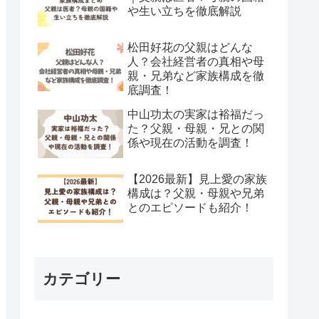
や生い立ちを徹底解説
松田好花の父親はどんな
人？会社経営者の真相や母
親・兄弟など家族構成を徹
底調査！
中山功太の実家は裕福だっ
た？父親・母親・兄との関
係や現在の活動を調査！
【2026最新】見上愛の家族
構成は？父親・母親や兄弟
とのエピソードも紹介！
カテゴリー