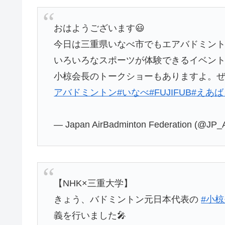
おはようございます😃
今日は三重県いなべ市でもエアバドミン
いろいろなスポーツが体験できるイベン
小椋会長のトークショーもありますよ。
アバドミントン
#いなべ
#FUJIFUB
#えあば
— Japan AirBadminton Federation (@JP_
【NHK×三重大学】
きょう、バドミントン元日本代表の
#小
義を行いました🎤