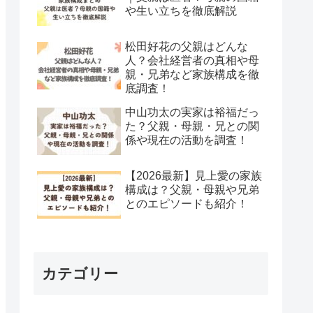
や生い立ちを徹底解説
松田好花の父親はどんな
人？会社経営者の真相や母
親・兄弟など家族構成を徹
底調査！
中山功太の実家は裕福だっ
た？父親・母親・兄との関
係や現在の活動を調査！
【2026最新】見上愛の家族
構成は？父親・母親や兄弟
とのエピソードも紹介！
カテゴリー