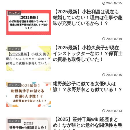
2025.02.25
【2025最新】小松利昌は現在も
エンタメ
結婚していない！理由は仕事や趣
味が充実しているから！？
2025.02.19
【2025最新】小椋久美子が現在
エンタメ
インストラクターなの！？保育士
の資格も取得していた！
2025.02.15
紺野美沙子に似てる女優6人は
エンタメ
誰！？永野芽衣とも似ている！？
2025.02.13
【2025】笹井千織wiki経歴まと
エンタメ
め！なが餅との意外な関係性も明