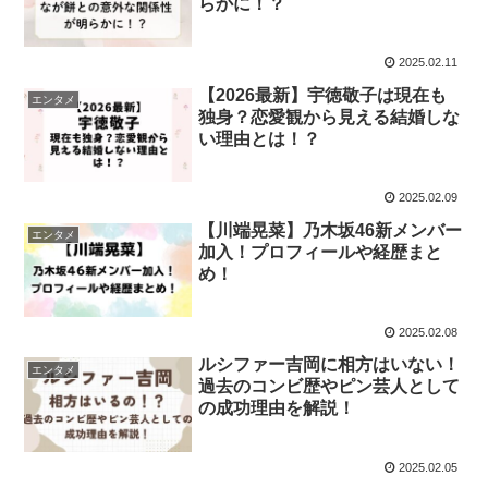
らかに！？
2025.02.11
【2026最新】宇徳敬子は現在も
エンタメ
独身？恋愛観から見える結婚しな
い理由とは！？
2025.02.09
【川端晃菜】乃木坂46新メンバー
エンタメ
加入！プロフィールや経歴まと
め！
2025.02.08
ルシファー吉岡に相方はいない！
エンタメ
過去のコンビ歴やピン芸人として
の成功理由を解説！
2025.02.05